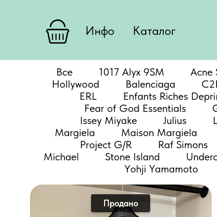
Инфо
Каталог
Все
1017 Alyx 9SM
Acne 
Hollywood
Balenciaga
C2
ERL
Enfants Riches Depr
Fear of God Essentials
Issey Miyake
Julius
Margiela
Maison Margiela
Project G/R
Raf Simons
Michael
Stone Island
Underc
Yohji Yamamoto
Продано